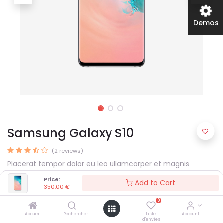
Demos
Samsung Galaxy S10
(2 reviews)
Placerat tempor dolor eu leo ullamcorper et magnis
habitant ultrices consectetur arcu nulla mattis fermentum
Price:
Add to Cart
adipiscing a et bibendum sed platea malesuada eget.
350.00
€
350.00
€
0
Accueil
Rechercher
Liste
Account
d'envies